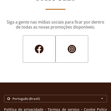
Siga a gente nas mídias sociais para ficar por dentro
de todas as novas promoções disponíveis.
.
.
Politica de privacidade
Termos de serviço
Cookie Policy